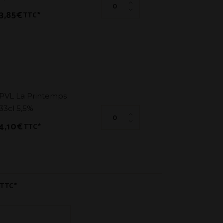
3,85
€
TTC*
PVL La Printemps
33cl 5,5%
PVL La Printemps 33cl 5,5% quan
4,10
€
TTC*
TTC*