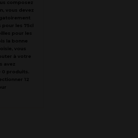
ous composez
on, vous devez
igatoirement
s pour les 75cl
illes pour les
ois la bonne
oisie, vous
outer à votre
s avez
 0 produits.
lectionner 12
our