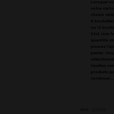
Lorsque v
votre cart
choisir obl
6 bouteille
ou 12 boute
33cl. Une f
quantité ch
pouvez l’aj
panier.
Vou
sélectionné
Veuillez sé
produits p
continuer…
SKU:
COM33