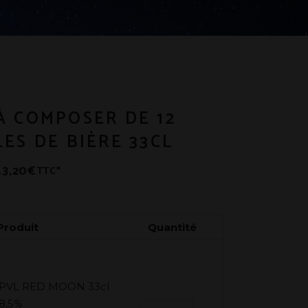
À COMPOSER DE 12
ES DE BIÈRE 33CL
43,20
€
TTC*
Produit
Quantité
PVL RED MOON 33cl
8,5%
PVL RED MOON 33cl 8,5% quant