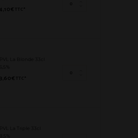
4,10
€
TTC*
PVL La Blonde 33cl
6,5%
PVL La Blonde 33cl 6,5% quantit
3,60
€
TTC*
PVL La Triple 33cl
8,5%
PVL La Triple 33cl 8,5% quantité