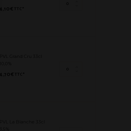
4,10
€
TTC*
PVL Grand Cru 33cl
10,0%
PVL Grand Cru 33cl 10,0% quanti
4,70
€
TTC*
PVL La Blanche 33cl
3,5%
PVL La Blanche 33cl 3,5% quanti