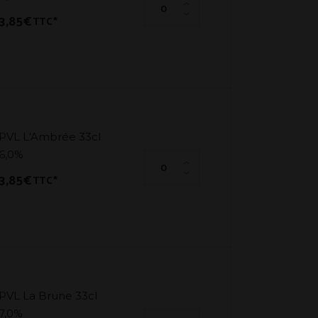
3,85
€
TTC*
PVL L'Ambrée 33cl
6,0%
PVL L'Ambrée 33cl 6,0% quantit
3,85
€
TTC*
PVL La Brune 33cl
7,0%
PVL La Brune 33cl 7,0% quantité