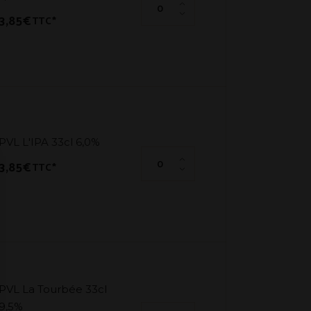
3,85
€
TTC*
PVL L'IPA 33cl 6,0%
PVL L'IPA 33cl 6,0% quantité
3,85
€
TTC*
PVL La Tourbée 33cl
9,5%
PVL La Tourbée 33cl 9,5% quant