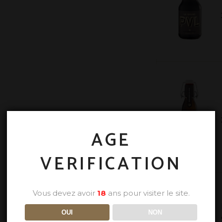
AGE
VERIFICATION
Vous devez avoir
18
ans pour visiter le site.
OUI
NON