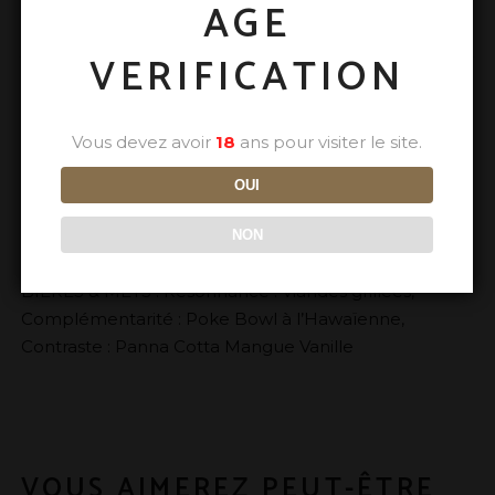
AGE
INFORMATIONS COMPLÉMENTAIRES
VERIFICATION
Pour désaltérer les sujets de sa Majesté installés aux
Indes, les Anglais avaient créé une bière blonde, très
Vous devez avoir
18
ans pour visiter le site.
houblonnée, capable de résister au voyage : l’India
Pale Ale. Aujourd’hui, PVL vous en livre sa version, aux
OUI
accents d’agrumes, de fleurs et de résineux, aussi
rafraîchissante qu’un morceau des Beatles. On doit
NON
décidément beaucoup à nos amis Anglais. ACCORDS
BIÈRES & METS : Résonnance : Viandes grillées,
Complémentarité : Poke Bowl à l’Hawaïenne,
Contraste : Panna Cotta Mangue Vanille
VOUS AIMEREZ PEUT-ÊTRE