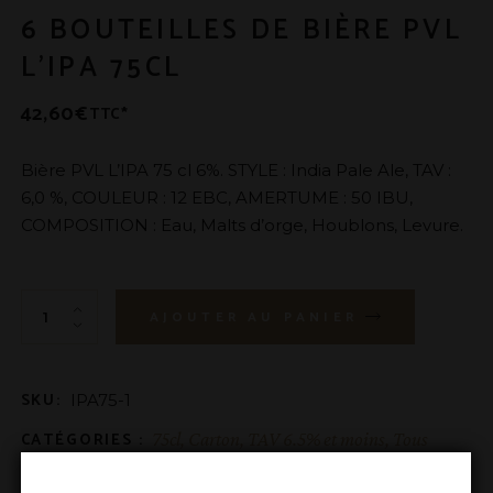
6 BOUTEILLES DE BIÈRE PVL
L’IPA 75CL
42,60
€
TTC*
Bière PVL L’IPA 75 cl 6%. STYLE : India Pale Ale, TAV :
6,0 %, COULEUR : 12 EBC, AMERTUME : 50 IBU,
COMPOSITION : Eau, Malts d’orge, Houblons, Levure.
6 bouteilles de bière PVL L'IPA 75cl quantité
AJOUTER AU PANIER
SKU:
IPA75-1
CATÉGORIES :
75cl
,
Carton
,
TAV 6.5% et moins
,
Tous
DESCRIPTION